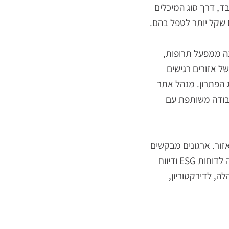
ברי זכוכית
ד מיגון ולהשבתת
 דרך סוג המיכלים
קל יותר לטפל בהם.
ממפעל תרופות,
אזורים רגישים
הפתרון. מנהל אתר
ודה משותפת עם
. ארגונים מבקשים
לקבל דוחות על כמויות, תדירות פינוי, השוואה בין אתרים או בין תקופות, ובחלק מהמקרים גם התאמה לדוחות ESG ודיווח
לדירקטוריון,