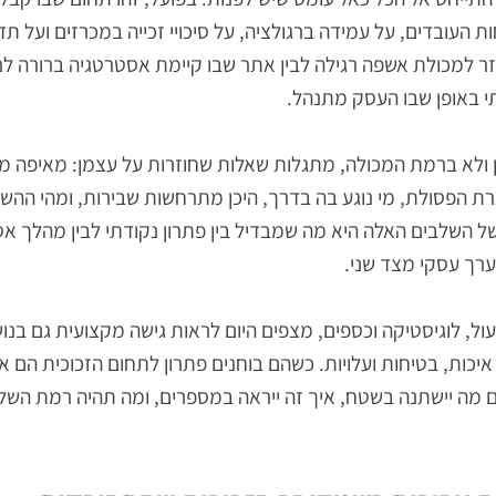
יחס אל הכל כאל עומס שיש לפנות. בפועל, זהו תחום שבו קבלת 
עובדים, על עמידה ברגולציה, על סיכויי זכייה במכרזים ועל תד
כולת אשפה רגילה לבין אתר שבו קיימת אסטרטגיה ברורה לניהו
פן שבו העסק מתנהל.
ברמת המכולה, מתגלות שאלות שחוזרות על עצמן: מאיפה מגיעו
פסולת, מי נוגע בה בדרך, היכן מתרחשות שבירות, ומהי ההשפעה
בים האלה היא מה שמבדיל בין פתרון נקודתי לבין מהלך אסט
סקי מצד שני.
וגיסטיקה וכספים, מצפים היום לראות גישה מקצועית גם בנושאי
, בטיחות ועלויות. כשהם בוחנים פתרון לתחום הזכוכית הם אי
יישתנה בשטח, איך זה ייראה במספרים, ומה תהיה רמת השליט