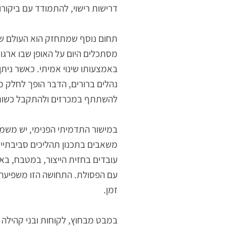
במקביל, עמידה ברגולציה הופכת לנושא
מנוהלת בצורה מסודרת, עם תיעוד של פינו
ערך רב ליכולת להציג מסמכים, אישורים
דרישות רישוי, להתמודד עם ביקורות ול
מסתכלים היום על האופן שבו ארגונים 
באמצעותו שינוי אמיתי. כאשר ניתן לה
נהלים ברורים, הדבר הופך לחלק מסיפור ר
להשתתף במכרזים ולהתקבל כשותף רצו
במישור התדמיתי הפנימי, יש משמעות ג
משאבים בתכנון תהליכים סביבתיים, דו