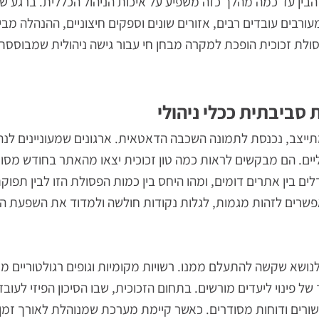
בסיס יציב שמאפשר להוסיף נדבכים נוספים כגון שילוב תהליכ
י, או הרחבת המערך לזרמי פסולת נוספים.
 עד כמה מהלך כזה משפיע על איכות הניהול הכללית. ברגע שמ
ם עובדים רבים, אזורים שונים וספקים חיצוניים, ההנהלה מבינה
כוכית הופכת למקרה מבחן חי עבור גישה ניהולית שמבוססת על מ
יבתית ככלי ניהולי
ב, נכנסת לתמונה השכבה הדאטאית. ארגונים שמעוניינים לנהל
ם מבקשים לראות כמה טון זכוכית יצאו מהאתר בחודש מסוים, 
אתרים דומים, ומהו היחס בין כמות הפסולת הזו לבין תפוקת הי
 לזהות מגמות, לגלות נקודות חולשה ולמדוד את השפעת השינ