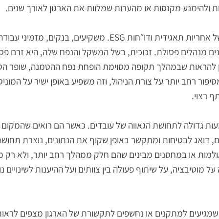
 שקשה להתעלם ממנו. רשויות מקומיות וגופים רגולטוריים מצ
י ליעדים מורשים. בתחום הזכוכית, שבו הסיכון הפיזי לעובדים ו
 ודוחות מסודרים. כאשר קיימת מערכת שמנוהלת לאורך זמן, קל
הימנע מקנסות או מהערות שמלוות את הארגון לאורך שנים.
תחום נוסף שמתחזק הוא העולם של אחריות תאגידית ודו״חות ESG. משקיעים, בנקי
מנהלים פסולת. זכוכית, בשל המשקל והנפח שלה, היא זרם פסול
ראות שבמהלך תקופה מסוימת הופחת נפח ההטמנה, שופר הטיפו
חב יותר על צורת הניהול, וזה משפיע באופן ישיר על המוניטין ו
י.
דולה לתחושת הגאווה של עובדים. כאשר הם רואים שהמקום שב
אג לבטיחות ומתקשר באופן שקוף את הנתונים, נוצרת תחושת מח