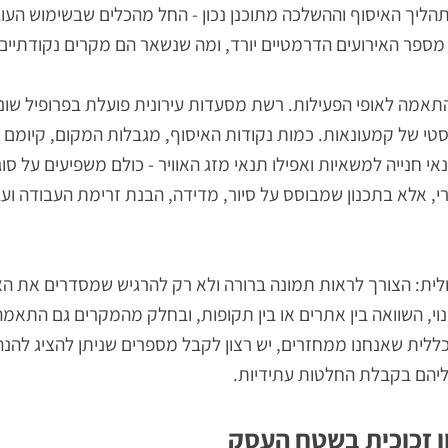
דים בשאלה כיצד להפחית את מקרי השבירה ואת השלכותיהם. ש
ל משטח טעינה יכולים להוביל לפציעות, להחלקות, לקריעת ציו
ך האיסוף וההשלכה מתוכנן נכון - החל מהכלים שבשימוש העובד,
 האירועים הדרמטיים יורד, ומה שנשאר הם מקרים נקודתיים ש
לאופי הפעילות. רשת מסעדות עירונית פועלת בפרופיל שונה 
של קמעונאות. כמות נקודות האיסוף, מגבלות המקום, קיומם של 
ייה למשאיות ואפילו תנאי מזג האוויר - כולם משפיעים על סוג 
אלא בתכנון שמבוסס על סיור, מדידה, הבנת זרימת העבודה ועב
צורך לראות תמונה ברורה ולא רק להרגיש שמסדרים את האזור
אנחנו ממחזרים, יש רצון לקבל מספרים שניתן להציג להנהלה, 
בקבלת החלטות עתידיות.