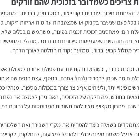
יכים כשמדובר בזכוכית שהם זורקים
ת חיכוך. עובדים בקווי ייצור, במטבחים, בברים, במחסנים וב
עם שנשבר בקבוק או שמצטברות ערימות אריזות ריקות. כאשר
ורים: מאחסנים זכוכית זמנית בפינות, משתמשים בכלים שלא נוע
התנהגויות שמעמיסות סיכונים ובזבוז זמן. מנהלים מחפשים לכ
ול קבוע וברור, וממזער נקודות החלטה לאורך הדרך.
וכית כבדה, וכשהיא נזרקת יחד עם פסולת אחרת למכולת אשפה
מר שניתן להפריד ולנהל אחרת. בנוסף, עצם הנפח שהיא תופסת
ויי יתר, ולעיתים אף נוצר צורך במכולות נוספות. מנהלי כספי
ם בחודש, מה חלקה של הזכוכית, האם ניתן לצמצם את נפח הה
. פתרון מקצועי מציג להם תשובות המבוססות על נתונים בפועל 