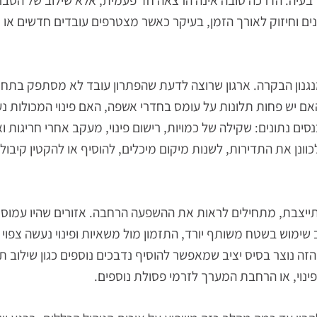
גם הפתרון הטכני הטוב ביותר ייכשל אם ההנחיות אינן ברורות. 
 עושים עם מוצרים מזוהמים, כיצד להתמודד עם שבר, איך להעמי
יה. הדרכה טובה אינה הרצאה חד פעמית, אלא שילוב של הסבר ק
וחיזוק לאורך הזמן, בעיקר כאשר מצטרפים עובדים חדשים או כ
בקרה. ארגון שרוצה לדעת שהפתרון עובד לא מסתפק בתחושת ב
 פחות תלונות על עומס בחדרי אשפה, האם פינוי המכולות נעשה
נתונים: שקילה של כמויות, רישום פינוי, מעקב אחרי חריגות וא
את התדירות, לשנות מיקום מיכלים, להוסיף או להקטין קיבולות
 מתחילים לראות את ההשפעה הרחבה. אזורים שהיו עמוסים ה
מוש בשטח משותף יורד, התזמון מול משאיות ופינוי נעשה צפוי יות