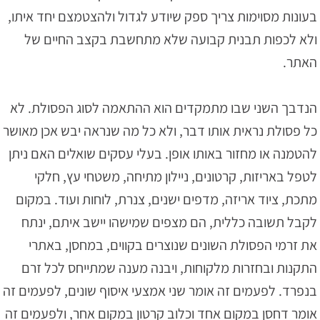
בעונות מסוימות צריך ספק שיודע לגדול ולהצטמצם יחד איתו,
ולא לכפות תבנית קבועה שלא מתחשבת בקצב החיים של
האתר.
הנדבך השני שבו מתמקדים הוא ההתאמה לסוג הפסולת. לא
כל פסולת נראית אותו דבר, ולא כל מה שנראה יבש אכן מאושר
להטמנה או מחזור באותו אופן. בעלי עסקים שואלים האם ניתן
לטפל באריזות, קרטונים, ניילון מתיחה, משטחי עץ, חלקי
מתכת, ציוד אריזה, מדפים ישנים, צנרת, לוחות ועוד. במקום
לקבל תשובה כללית, הם מצפים שמישהו יישב איתם, ינתח
את זרמי הפסולת השונים שנוצרים בקווים, במחסן, באתרי
התקנות ובחזרות מלקוחות, ויבנה מענה שמתייחס לכל זרם
בנפרד. לפעמים זה אומר שני אמצעי איסוף שונים, לפעמים זה
אומר דחסן במקום אחד וכלוב קרטון במקום אחר, ולפעמים זה