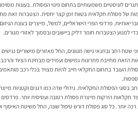
ת של פסולת חקלאית
 לוגיסטיים משמעותיים בתחום פינוי הפסולת. בעונות מסוימות,
 של פסולת חקלאית בטווח זמן קצר יחסית. הצטברות זאת מחייב
ותיות. פרדסי הפרי הישראליים, למשל, מייצרים בעונת הגיזום כ
למנוע הצטברות חומר דליק ביישובים ובסמוך לאזורי מגורים.
רחב ובתנאי גישה מגוונים, החל מאזורים מישוריים נגישים וע
את מחייבת פתרונות גמישים ועמידים מבחינת הציוד והרכב, ו
 העובד בתחום החקלאי חייב להיות מצויד בכלי רכב מותאמים ל
ת.
 בסוגי הפסולת החקלאית. גידולי שדה כמו דגנים וקטניות מייצרי
לאות הירקות מייצרת פסולת רטובה ועסיסית יותר. פרדסים מיי
תר. כל סוג פסולת דורש טיפול שונה, החל משיטת האיסוף ועד ל